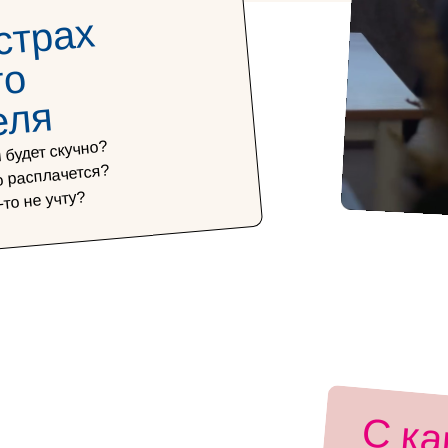
страх
а
ж
о
те
о
я
 будет скучно?
то расплачется?
-то не учту?
ка
тр
нос
и 
о
е
ст