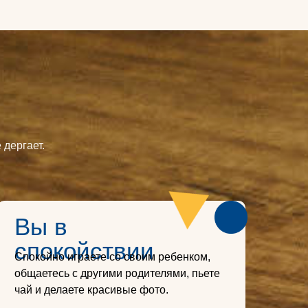
 дергает.
Вы в
спокойствии
Спокойно играете со своим ребенком,
общаетесь с другими родителями, пьете
чай и делаете красивые фото.