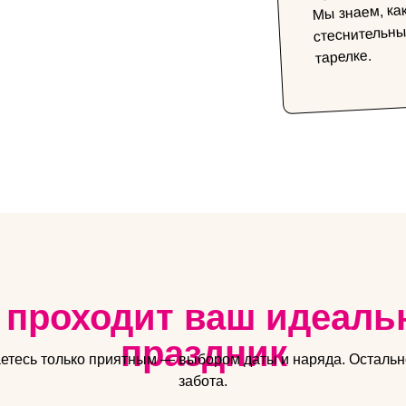
Мы знаем, как
стеснительны
тарелке.
 проходит ваш идеал
праздник
етесь только приятным — выбором даты и наряда. Осталь
забота.