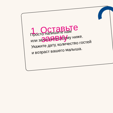
Оставьте
Просто напишите нам
заявку
или заполните форму ниже.
Укажите дату, количество гостей
и возраст вашего малыша.