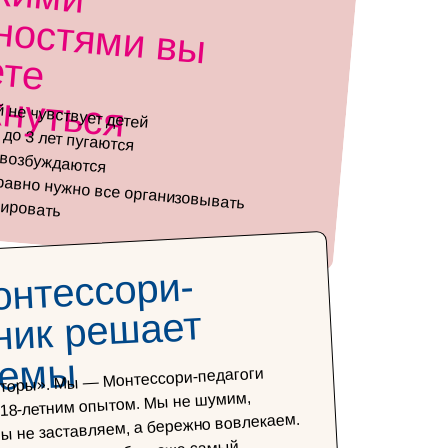
м
ться
 не чувствует детей
до 3 лет пугаются
евозбуждаются
равно нужно все организовывать
лировать
онтессори-
ник решает
лемы
торы». Мы — Монтессори-педагоги
 18-летним опытом. Мы не шумим,
Мы не заставляем, а бережно вовлекаем.