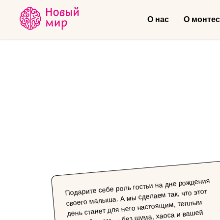
О нас
О монте
Подарите себе роль гостьи на дне рождения
своего малыша. А мы сделаем так, что этот
день станет для него настоящим, теплым
волшебством — без шума, хаоса и вашей