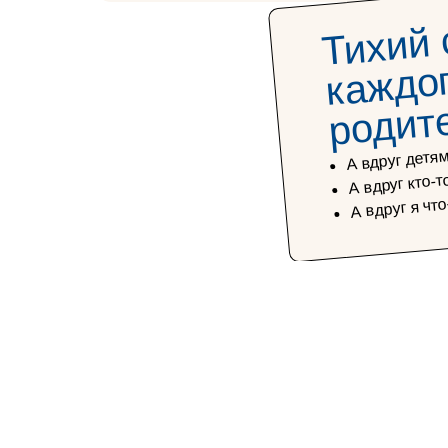
Тихий 
к
р
ди
дог
л
А вдруг детям
А вдруг кто-
А вдруг я что