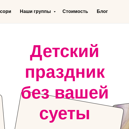
ссори
Наши группы
Стоимость
Блог
Детский
праздник
без вашей
суеты