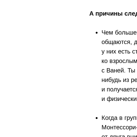
А причины сле
Чем больше 
общаются, д
у них есть 
ко взрослым
с Ваней. Ты
нибудь из р
и получаетс
и физически
Когда в гру
Монтессори-
от друга вн