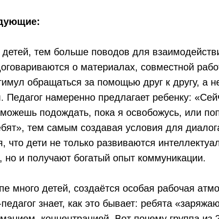
дующие:
детей, тем больше поводов для взаимодействи
оговариваются о материалах, совместной работ
стимул обращаться за помощью друг к другу, а н
. Педагог намеренно предлагает ребенку: «Сей
 можешь подождать, пока я освобожусь, или поп
ебят», тем самым создавая условия для диалога
я, что дети не только развиваются интеллектуа
, но и получают богатый опыт коммуникации.
ппе много детей, создаётся особая рабочая ат
педагог знает, как это бывает: ребята «заряжаю
иманием, концентрацией. Вот почему группа из 