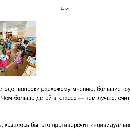
 детей должно быть в гр
Блог
етоде, вопреки расхожему мнению, большие гр
 Чем больше детей в классе — тем лучше, счи
, казалось бы, это противоречит индивидуально