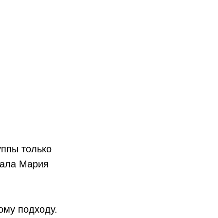
уппе?
уппы только
тала Мария
му подходу. ​