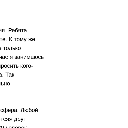
я. Ребята
е. К тому же,
е только
час я занимаюсь
росить кого-
. Так
льно
мосфера. Любой
тся» друг
20 человек